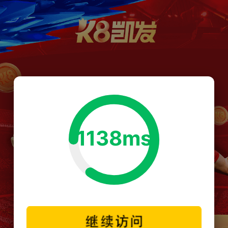
1138ms